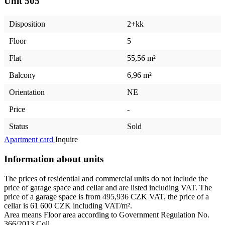
Unit
505
Disposition
2+kk
Floor
5
Flat
55,56 m²
Balcony
6,96 m²
Orientation
NE
Price
-
Status
Sold
Apartment card
Inquire
Information about units
The prices of residential and commercial units do not include the
price of garage space and cellar and are listed including VAT. The
price of a garage space is from 495,936 CZK VAT, the price of a
cellar is 61 600 CZK including VAT/m².
Area means Floor area according to Government Regulation No.
366/2013 Coll.