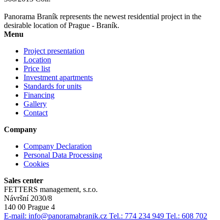
Panorama Braník represents the newest residential project in the
desirable location of Prague - Braník.
Menu
Project presentation
Location
Price list
Investment apartments
Standards for units
Financing
Gallery
Contact
Company
Company Declaration
Personal Data Processing
Cookies
Sales center
FETTERS management, s.r.o.
Návršní 2030/8
140 00 Prague 4
E-mail: info@panoramabranik.cz
Tel.: 774 234 949
Tel.: 608 702