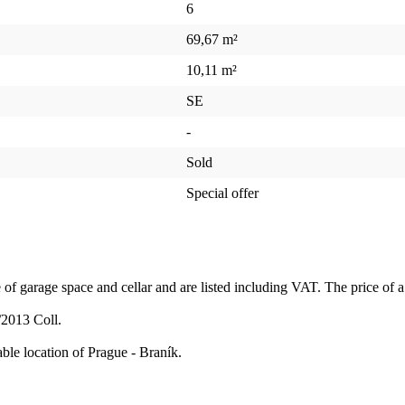
6
69,67 m²
10,11 m²
SE
-
Sold
Special offer
e of garage space and cellar and are listed including VAT. The price of 
/2013 Coll.
able location of Prague - Braník.