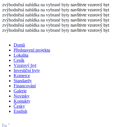
zvýhodněná nabídka na vybrané byty
navštivte vzorový byt
zvýhodněná nabídka na vybrané byty
navštivte vzorový byt
zvýhodněná nabídka na vybrané byty
navštivte vzorový byt
zvýhodněná nabídka na vybrané byty
navštivte vzorový byt
zvýhodněná nabídka na vybrané byty
navštivte vzorový byt
zvýhodněná nabídka na vybrané byty
navštivte vzorový byt
Domů
Představení projektu
Lokalita
Ceník
Vzorový byt
Investiční byty
Komerce
Standardy
Financování
Galerie
Novinky
Kontakty
Česky
English