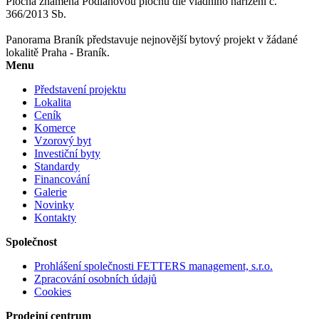
Plocha znamená Podlahovou plochu dle vládního nařízení č.
366/2013 Sb.
Panorama Braník představuje nejnovější bytový projekt v žádané
lokalitě Praha - Braník.
Menu
Představení projektu
Lokalita
Ceník
Komerce
Vzorový byt
Investiční byty
Standardy
Financování
Galerie
Novinky
Kontakty
Společnost
Prohlášení společnosti FETTERS management, s.r.o.
Zpracování osobních údajů
Cookies
Prodejní centrum