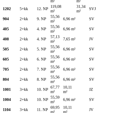
m²
m²
119,08
31,34
1202
5+kk
12. NP
SVJ
m²
m²
55,56
904
2+kk
9. NP
6,96 m²
SV
m²
55,56
405
2+kk
4. NP
6,96 m²
SV
m²
57,13
408
2+kk
4. NP
7,65 m²
JV
m²
55,56
505
2+kk
5. NP
6,96 m²
SV
m²
55,56
605
2+kk
6. NP
6,96 m²
SV
m²
55,56
705
2+kk
7. NP
6,96 m²
SV
m²
55,56
804
2+kk
8. NP
6,96 m²
SV
m²
67,77
10,11
1001
3+kk
10. NP
JZ
m²
m²
55,59
1004
2+kk
10. NP
6,96 m²
SV
m²
69,95
10,11
1104
3+kk
11. NP
JV
m²
m²