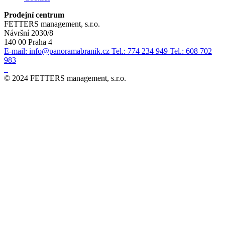
Prodejní centrum
FETTERS management, s.r.o.
Návršní 2030/8
140 00 Praha 4
E-mail: info@panoramabranik.cz
Tel.: 774 234 949
Tel.: 608 702
983
© 2024 FETTERS management, s.r.o.