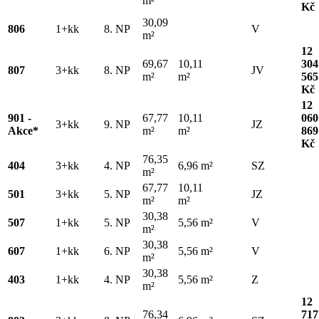
m²
Kč
30,09
806
1+kk
8. NP
V
m²
12
69,67
10,11
304
807
3+kk
8. NP
JV
m²
m²
565
Kč
12
901 -
67,77
10,11
060
3+kk
9. NP
JZ
Akce*
m²
m²
869
Kč
76,35
404
3+kk
4. NP
6,96 m²
SZ
m²
67,77
10,11
501
3+kk
5. NP
JZ
m²
m²
30,38
507
1+kk
5. NP
5,56 m²
V
m²
30,38
607
1+kk
6. NP
5,56 m²
V
m²
30,38
403
1+kk
4. NP
5,56 m²
Z
m²
12
76,34
717