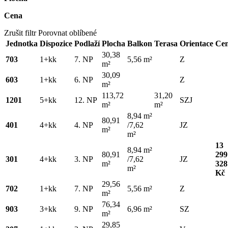
Cena
Zrušit filtr
Porovnat oblíbené
Jednotka
Dispozice
Podlaží
Plocha
Balkon
Terasa
Orientace
Ce
30,38
703
1+kk
7. NP
5,56 m²
Z
m²
30,09
603
1+kk
6. NP
Z
m²
113,72
31,20
1201
5+kk
12. NP
SZJ
m²
m²
8,94 m²
80,91
401
4+kk
4. NP
/7,62
JZ
m²
m²
13
8,94 m²
80,91
299
301
4+kk
3. NP
/7,62
JZ
m²
328
m²
Kč
29,56
702
1+kk
7. NP
5,56 m²
Z
m²
76,34
903
3+kk
9. NP
6,96 m²
SZ
m²
29,85