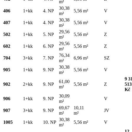
m²
30,38
406
1+kk
4. NP
5,56 m²
V
m²
30,38
407
1+kk
4. NP
5,56 m²
V
m²
29,56
502
1+kk
5. NP
5,56 m²
Z
m²
29,56
602
1+kk
6. NP
5,56 m²
Z
m²
76,34
704
3+kk
7. NP
6,96 m²
SZ
m²
30,38
905
1+kk
9. NP
5,56 m²
V
m²
9 3
61,00
902
2+kk
9. NP
5,56 m²
Z
513
m²
Kč
30,09
906
1+kk
9. NP
V
m²
69,67
10,11
907
3+kk
9. NP
JV
m²
m²
30,38
1005
1+kk
10. NP
5,56 m²
V
m²
12