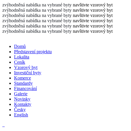
zvýhodněná nabídka na vybrané byty
navštivte vzorový byt
zvýhodněná nabídka na vybrané byty
navštivte vzorový byt
zvýhodněná nabídka na vybrané byty
navštivte vzorový byt
zvýhodněná nabídka na vybrané byty
navštivte vzorový byt
zvýhodněná nabídka na vybrané byty
navštivte vzorový byt
zvýhodněná nabídka na vybrané byty
navštivte vzorový byt
Domů
Představení projektu
Lokalita
Ceník
Vzorový byt
Investiční byty
Komerce
Standardy
Financování
Galerie
Novinky
Kontakty
Česky
English