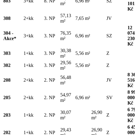
803
3+kk
8. NP
6,96 m²
SZ
m²
101
Kč
57,13
308
2+kk
3. NP
7,65 m²
JV
m²
12
304 -
76,35
074
3+kk
3. NP
6,96 m²
SZ
Akce*
m²
230
Kč
30,38
303
1+kk
3. NP
5,56 m²
Z
m²
29,56
302
1+kk
3. NP
5,56 m²
Z
m²
8 3
56,48
208
2+kk
2. NP
JV
516
m²
Kč
8 9
54,97
205
2+kk
2. NP
6,96 m²
SV
000
m²
Kč
6 7
30,07
26,90
203
1+kk
2. NP
Z
000
m²
m²
Kč
6 4
29,43
26,90
202
1+kk
2. NP
Z
000