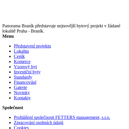
Panorama Braník představuje nejnovější bytový projekt v žádané
lokalitě Praha - Braník.
Menu
Představení projektu
Lokalita
Ceník
Komerce
Vzorový byt
Investiční byty
Standardy
Financování
Galerie
Novinky
Kontakty
Společnost
Prohlášení společnosti FETTERS management, s.r.o.
Zpracování osobních údajů
Cookies