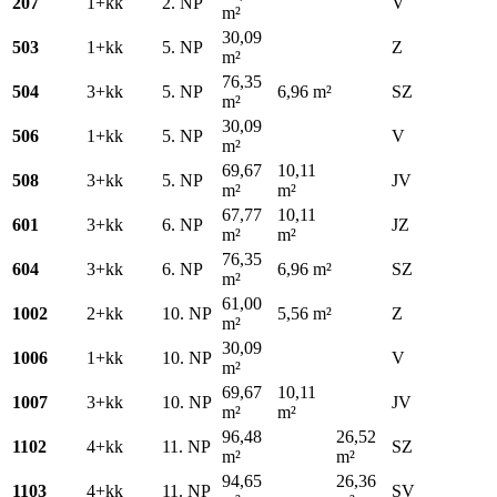
207
1+kk
2. NP
V
m²
30,09
503
1+kk
5. NP
Z
m²
76,35
504
3+kk
5. NP
6,96 m²
SZ
m²
30,09
506
1+kk
5. NP
V
m²
69,67
10,11
508
3+kk
5. NP
JV
m²
m²
67,77
10,11
601
3+kk
6. NP
JZ
m²
m²
76,35
604
3+kk
6. NP
6,96 m²
SZ
m²
61,00
1002
2+kk
10. NP
5,56 m²
Z
m²
30,09
1006
1+kk
10. NP
V
m²
69,67
10,11
1007
3+kk
10. NP
JV
m²
m²
96,48
26,52
1102
4+kk
11. NP
SZ
m²
m²
94,65
26,36
1103
4+kk
11. NP
SV