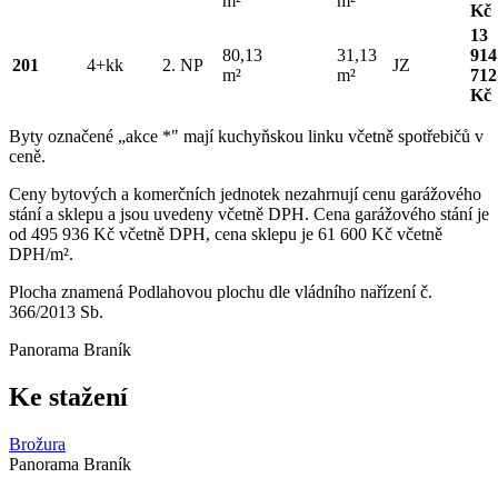
m²
m²
Kč
13
80,13
31,13
914
201
4+kk
2. NP
JZ
m²
m²
712
Kč
Byty označené „akce *" mají kuchyňskou linku včetně spotřebičů v
ceně.
Ceny bytových a komerčních jednotek nezahrnují cenu garážového
stání a sklepu a jsou uvedeny včetně DPH. Cena garážového stání je
od 495 936 Kč včetně DPH, cena sklepu je 61 600 Kč včetně
DPH/m².
Plocha znamená Podlahovou plochu dle vládního nařízení č.
366/2013 Sb.
Panorama Braník
Ke stažení
Brožura
Panorama Braník