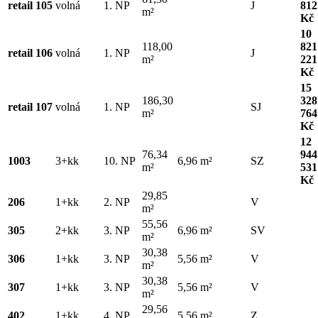
retail 105
volná
1. NP
J
812
m²
Kč
10
118,00
821
retail 106
volná
1. NP
J
m²
221
Kč
15
186,30
328
retail 107
volná
1. NP
SJ
m²
764
Kč
12
76,34
944
1003
3+kk
10. NP
6,96 m²
SZ
m²
531
Kč
29,85
206
1+kk
2. NP
V
m²
55,56
305
2+kk
3. NP
6,96 m²
SV
m²
30,38
306
1+kk
3. NP
5,56 m²
V
m²
30,38
307
1+kk
3. NP
5,56 m²
V
m²
29,56
402
1+kk
4. NP
5,56 m²
Z