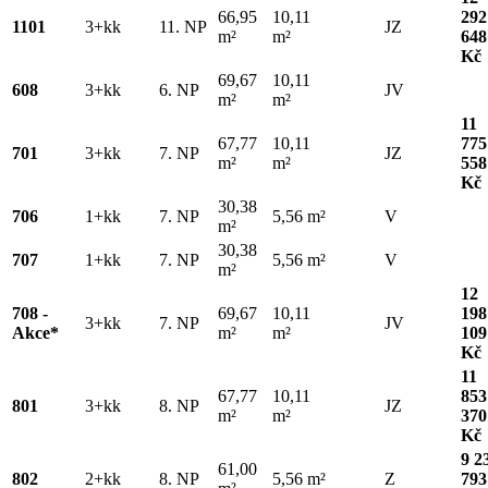
66,95
10,11
292
1101
3+kk
11. NP
JZ
m²
m²
648
Kč
69,67
10,11
608
3+kk
6. NP
JV
m²
m²
11
67,77
10,11
775
701
3+kk
7. NP
JZ
m²
m²
558
Kč
30,38
706
1+kk
7. NP
5,56 m²
V
m²
30,38
707
1+kk
7. NP
5,56 m²
V
m²
12
708 -
69,67
10,11
198
3+kk
7. NP
JV
Akce*
m²
m²
109
Kč
11
67,77
10,11
853
801
3+kk
8. NP
JZ
m²
m²
370
Kč
9 2
61,00
802
2+kk
8. NP
5,56 m²
Z
793