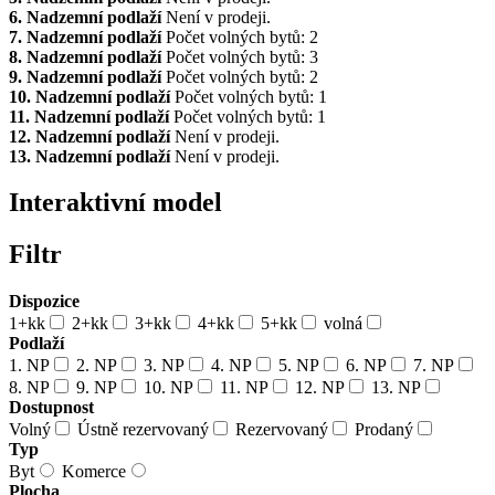
6. Nadzemní podlaží
Není v prodeji.
7. Nadzemní podlaží
Počet volných bytů: 2
8. Nadzemní podlaží
Počet volných bytů: 3
9. Nadzemní podlaží
Počet volných bytů: 2
10. Nadzemní podlaží
Počet volných bytů: 1
11. Nadzemní podlaží
Počet volných bytů: 1
12. Nadzemní podlaží
Není v prodeji.
13. Nadzemní podlaží
Není v prodeji.
Interaktivní model
Filtr
Dispozice
1+kk
2+kk
3+kk
4+kk
5+kk
volná
Podlaží
1. NP
2. NP
3. NP
4. NP
5. NP
6. NP
7. NP
8. NP
9. NP
10. NP
11. NP
12. NP
13. NP
Dostupnost
Volný
Ústně rezervovaný
Rezervovaný
Prodaný
Typ
Byt
Komerce
Plocha