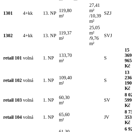
27,41
119,80
m²
1301
4+kk
13. NP
SZJ
m²
/10,39
m²
25,05
119,37
m²
1302
4+kk
13. NP
SVJ
m²
/9,76
m²
15
133,70
369
retail 101
volná
1. NP
S
m²
965
Kč
13
109,40
236
retail 102
volná
1. NP
S
m²
190
Kč
8 0
60,30
retail 103
volná
1. NP
SV
599
m²
Kč
8 7
65,60
retail 104
volná
1. NP
JV
353
m²
Kč
6 9
61,30