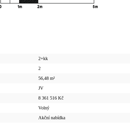
2+kk
2
56,48 m²
JV
8 361 516 Kč
Volný
Akční nabídka