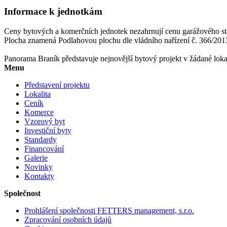
Informace k jednotkám
Ceny bytových a komerčních jednotek nezahrnují cenu garážového st
Plocha znamená Podlahovou plochu dle vládního nařízení č. 366/201
Panorama Braník představuje nejnovější bytový projekt v žádané lokal
Menu
Představení projektu
Lokalita
Ceník
Komerce
Vzorový byt
Investiční byty
Standardy
Financování
Galerie
Novinky
Kontakty
Společnost
Prohlášení společnosti FETTERS management, s.r.o.
Zpracování osobních údajů