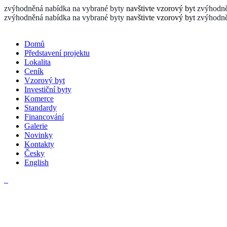
zvýhodněná nabídka na vybrané byty
navštivte vzorový byt
zvýhodně
zvýhodněná nabídka na vybrané byty
navštivte vzorový byt
zvýhodně
Domů
Představení projektu
Lokalita
Ceník
Vzorový byt
Investiční byty
Komerce
Standardy
Financování
Galerie
Novinky
Kontakty
Česky
English