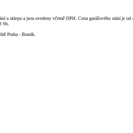
ání a sklepu a jsou uvedeny včetně DPH. Cena garážového stání je o
3 Sb.
itě Praha - Braník.