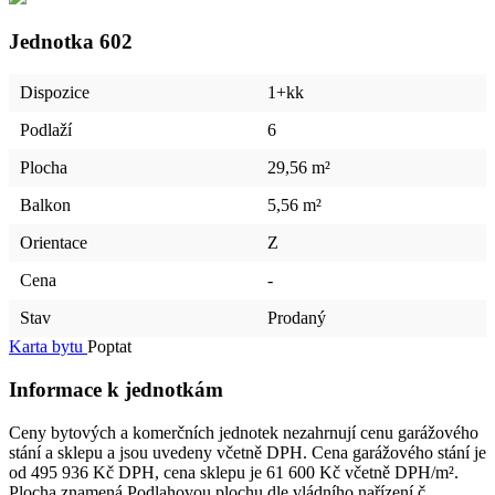
Jednotka
602
Dispozice
1+kk
Podlaží
6
Plocha
29,56 m²
Balkon
5,56 m²
Orientace
Z
Cena
-
Stav
Prodaný
Karta bytu
Poptat
Informace k jednotkám
Ceny bytových a komerčních jednotek nezahrnují cenu garážového
stání a sklepu a jsou uvedeny včetně DPH. Cena garážového stání je
od 495 936 Kč DPH, cena sklepu je 61 600 Kč včetně DPH/m².
Plocha znamená Podlahovou plochu dle vládního nařízení č.