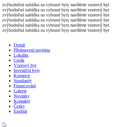
zvýhodněná nabídka na vybrané byty
navštivte vzorový byt
zvýhodněná nabídka na vybrané byty
navštivte vzorový byt
zvýhodněná nabídka na vybrané byty
navštivte vzorový byt
zvýhodněná nabídka na vybrané byty
navštivte vzorový byt
zvýhodněná nabídka na vybrané byty
navštivte vzorový byt
zvýhodněná nabídka na vybrané byty
navštivte vzorový byt
Domů
Představení projektu
Lokalita
Ceník
Vzorový byt
Investiční byty
Komerce
Standardy
Financování
Galerie
Novinky
Kontakty
Česky
English