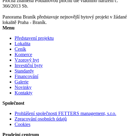
Plocha znamená Podlahovou plochu dle vládního nařízení č.
366/2013 Sb.
Panorama Braník představuje nejnovější bytový projekt v žádané
lokalitě Praha - Braník.
Menu
Představení projektu
Lokalita
Ceník
Komerce
Vzorový byt
Investiční byty
Standardy
Financování
Galerie
Novinky
Kontakty
Společnost
Prohlášení společnosti FETTERS management, s.r.o.
Zpracování osobních údajů
Cookies
Prodejní centrum