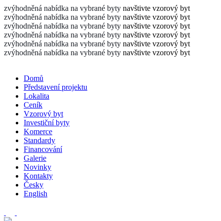
zvýhodněná nabídka na vybrané byty
navštivte vzorový byt
zvýhodněná nabídka na vybrané byty
navštivte vzorový byt
zvýhodněná nabídka na vybrané byty
navštivte vzorový byt
zvýhodněná nabídka na vybrané byty
navštivte vzorový byt
zvýhodněná nabídka na vybrané byty
navštivte vzorový byt
zvýhodněná nabídka na vybrané byty
navštivte vzorový byt
Domů
Představení projektu
Lokalita
Ceník
Vzorový byt
Investiční byty
Komerce
Standardy
Financování
Galerie
Novinky
Kontakty
Česky
English